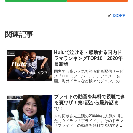
ISOPP
関連記事
Huluで泣ける・感動する国内ド
Hulu
ラマランキングTOP10！2020年
最新版
国内でも高い人気を誇る動画配信サービ
ス『Hulu（フールー）』。アニメ、映
画、海外ドラマなど様々なジャンルの動
画を視聴できるこのサービスですが、そ
の『Hulu』で視聴することができるおす
すめの国内ドラマをまとめてみました。
プライドの動画を無料で視聴でき
国内ドラマ
中でも泣ける、感動...
る裏ワザ！第1話から最終話ま
で！
木村拓哉さん主演の2004年に人気を博し
た月９ドラマ「プライド」。そのドラマ
「プライド」の動画を無料で視聴できる
裏ワザ的方法を見つけたので、ご紹介し