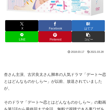
X
Facebook
はてブ
LINE
Pinterest
コピー
2018.03.17
2021.03.28
杏さん主演、古沢良太さん脚本の人気ドラマ「デート〜恋
とはどんなものかしら〜」が以前、放送されていました
が、
そのドラマ「デート〜恋とはどんなものかしら〜」の動画
を第1話から最終回まで全話、無料で視聴できる裏ワザを