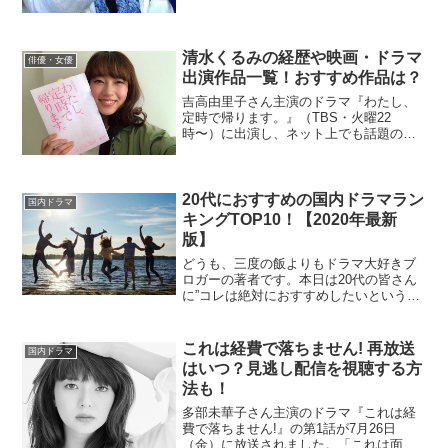
たいと思います。もちろん公式動画です
ので、ご安心ください。
清水くるみの経歴や映画・ドラマ
俳優・女優
出演作品一覧！おすすめ作品は？
吉高由里子さん主演のドラマ『わたし、
定時で帰ります。』（TBS・火曜22
時〜）に出演し、ネット上でも話題の女
優、清水くるみさん。その清水くるみさ
んが過去に出演したドラマ・映画作品を
一覧でまとめてみました。
20代におすすめの国内ドラマラン
国内ドラマ
キングTOP10！【2020年最新
版】
どうも、三度の飯よりもドラマ大好きブ
ロガーの著者です。本日は20代の皆さん
に”コレは絶対におすすめしたいというド
ラマ”をランキング形式にまとめてみたの
で、ご紹介したいと思います。20代以外
の皆さんにも楽しめる内容になっている
これは経費で落ちません! 再放送
国内ドラマ
と思うので、20...
はいつ？見逃し配信を視聴する方
法も！
多部未華子さん主演のドラマ『これは経
費で落ちません!』の第1話が7月26日
（金）に放送されました。「これは面白