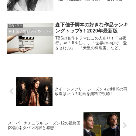
い！」、「第2話も期待できる」と大好評
の第1話でしたが、そのドラマ『これは経
費で落ちません!』の再放送の日程がいつ
なのか調べてみま...
森下佳子脚本の好きな作品ランキ
国内ドラマ
ングトップ5！2020年最新版
TBSの名作ドラマにこの人あり！「白夜
行」や「JIN-仁-」、「世界の中心で、愛
をさけぶ」、「天皇の料理番」など、
様々な大ヒットドラマを手掛けてきた脚
本家の森下佳子（もりした よしこ）さ
ん。そこで、森下佳子さんが脚本を担当
した作品の中でも特...
クイーンメアリー シーズン４のNHKの再
放送はいつ？動画を無料で視聴！
スーパーナチュラル シーズン12の最終回
(23話)ネタバレ内容と感想！