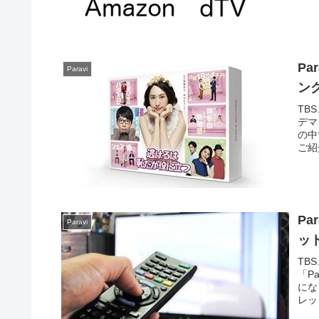
P
Paravi
ン
TB
デマ
の中
ご紹
P
Paravi
ッ
TB
「P
にな
レッ