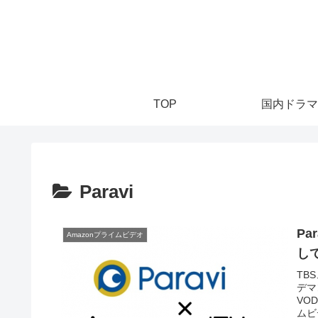
TOP
国内ドラマ
Paravi
Pa
Amazonプライムビデオ
し
TB
デマ
VO
ムビ