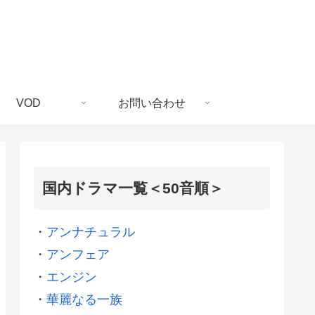
VOD
お問い合わせ
国内ドラマ一覧＜50音順＞
・
アンナチュラル
・
アンフェア
・
エンジン
・
華麗なる一族