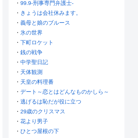
・
99.9-刑事専門弁護士-
・
きょうは会社休みます。
・
義母と娘のブルース
・
氷の世界
・
下町ロケット
・
銭の戦争
・
中学聖日記
・
天体観測
・
天皇の料理番
・
デート～恋とはどんなものかしら～
・
逃げるは恥だが役に立つ
・
29歳のクリスマス
・
花より男子
・
ひとつ屋根の下