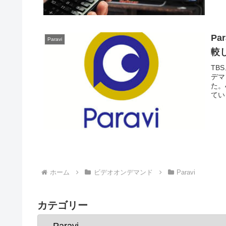
Pa
Paravi
較
TB
デマ
た。
てい
ホーム
ビデオオンデマンド
Paravi
カテゴリー