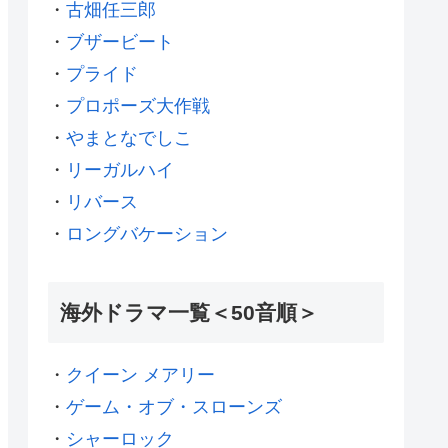
・
古畑任三郎
・
ブザービート
・
プライド
・
プロポーズ大作戦
・
やまとなでしこ
・
リーガルハイ
・
リバース
・
ロングバケーション
海外ドラマ一覧＜50音順＞
・
クイーン メアリー
・
ゲーム・オブ・スローンズ
・
シャーロック