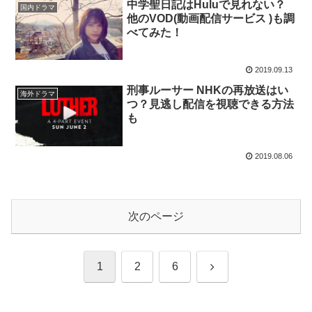
中学聖日記はHuluで見れない？
国内ドラマ
他のVOD(動画配信サービス )も調
べてみた！
2019.09.13
刑事ルーサー NHKの再放送はい
海外ドラマ
つ？見逃し配信を視聴できる方法
も
2019.08.06
次のページ
次
1
2
6
へ