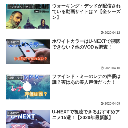
ウォーキング・デッドが配信され
ビデオオンデマンド
ている動画サイトは？【全シーズ
ン】
2020.04.12
ホワイトカラーはU-NEXTで視聴
U-NEXT
できない？他のVODも調査！
2020.04.10
ファインド・ミーのレナの声優は
俳優・女優
誰？実はあの美人声優だった！
2020.04.09
U-NEXTで視聴できるおすすめア
U-NEXT
ニメ15選！【2020年最新版】