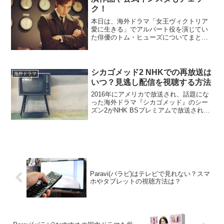
ク！
本日は、海外ドラマ「女王ヴィクトリア
愛に生きる」でアルバート役を演じてい
た俳優のトム・ヒューズについてまとめ
てみました。有無を言わせないイケメン
で爽やかな彼の経歴や出演作品、身長な
どの細かい情報から、熱愛彼女や結婚…
などのプライベートな情...
シカゴメッド2 NHKでの再放送は
海外ドラマ
いつ？見逃し配信を視聴する方法
2016年にアメリカで放送され、話題にな
った海外ドラマ『シカゴメッド』のシー
ズン2がNHK BSプレミアムで放送される
ことがわかりました。その『シカゴメッ
ド シーズン2』を見逃してしまった、も
う一度見たいという方のために、再放送
の日程や動画...
Paravi(パラビ)はテレビで見れない？スマ
ホやタブレットの視聴方法は？