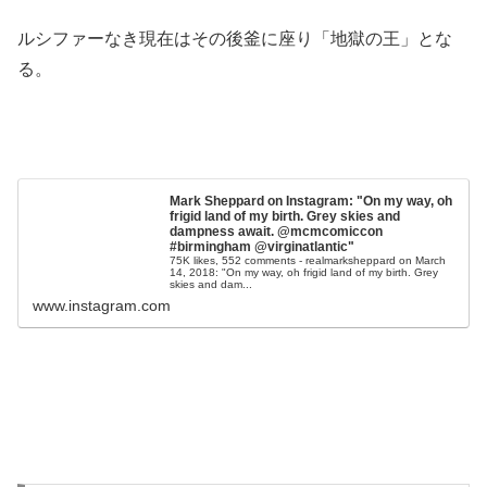
ルシファーなき現在はその後釜に座り「地獄の王」とな
る。
Mark Sheppard on Instagram: "On my way, oh
frigid land of my birth. Grey skies and
dampness await. @mcmcomiccon
#birmingham @virginatlantic"
75K likes, 552 comments - realmarksheppard on March
14, 2018: "On my way, oh frigid land of my birth. Grey
skies and dam...
www.instagram.com