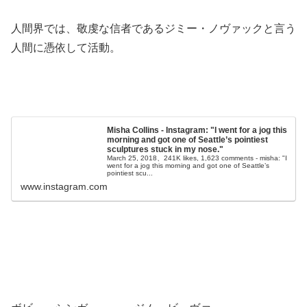
人間界では、敬虔な信者であるジミー・ノヴァックと言う
人間に憑依して活動。
Misha Collins - Instagram: "I went for a jog this
morning and got one of Seattle’s pointiest
sculptures stuck in my nose."
March 25, 2018、241K likes, 1,623 comments - misha: "I
went for a jog this morning and got one of Seattle’s
pointiest scu...
www.instagram.com