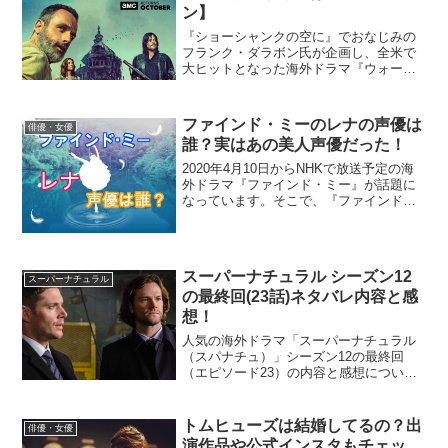
ン】
『ショーシャンクの空に』でおなじみの
フランク・ダラボン氏が企画し、全米で
大ヒットとなった海外ドラマ『ウォーキ
ング・デッド』。2019年にはシーズン10
が放送されることが決定し、日本でも絶
大な支持を得ている『ウォーキング・デ
ファインド・ミーのレナの声優は
俳優・女優
ッド』ですが、その...
誰？実はあの美人声優だった！
2020年4月10日からNHKで放送予定の海
外ドラマ『ファインド・ミー』が話題に
なっています。そこで、『ファインド・
ミー』の主人公レナの声優を務めている
人が誰なのか気になり調べてみたとこ
ろ、あの”超人気美人声優”であることが判
明しました。一...
スーパーナチュラル シーズン12
スーパーナチュラル
の最終回(23話)ネタバレ内容と感
想！
人気の海外ドラマ「スーパーナチュラル
（スパナチュ）」シーズン12の最終回
（エピソード23）の内容と感想について
まとめてみました。内容はネタバレにな
るので、まだ見ていないという方はご注
意を！
トムヒューズは結婚してるの？出
俳優・女優
演作品や公式インスタもチェッ