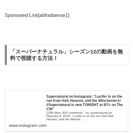
Sponsored Link[ad#adsense1]
「スーパーナチュラル」シーズン12の動画を無
料で視聴する方法！
Supernatural on Instagram: "Lucifer is on the
run from Hell, Heaven, and the Winchesters!
#Supernatural is new TONIGHT at 8/7c on The
CW."
128K likes, 603 comments - cw_supernatural on
February 8, 2018: "Lucifer is on the run from Hell,
Heaven, and the Winche...
www.instagram.com