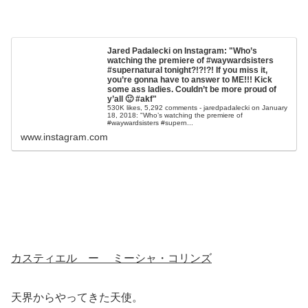
Jared Padalecki on Instagram: "Who’s
watching the premiere of #waywardsisters
#supernatural tonight?!?!?! If you miss it,
you’re gonna have to answer to ME!!! Kick
some ass ladies. Couldn’t be more proud of
y’all 🙂 #akf"
530K likes, 5,292 comments - jaredpadalecki on January
18, 2018: "Who’s watching the premiere of
#waywardsisters #supern...
www.instagram.com
カスティエル ー ミーシャ・コリンズ
天界からやってきた天使。